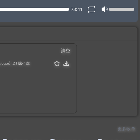
73:41
清空
use】DJ 陈小虎
更多歌单