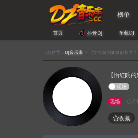
榜单
首页
车载DJ
抖音DJ
当前位置：
DJ音乐库
>
【怡红院的姐妹们接客了 榜单
【怡红院的姐
现场
现场
73
收藏