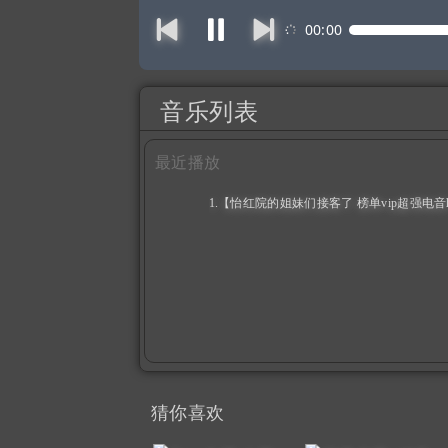
00:00
音乐列表
最近播放
1.【怡红院的姐妹们接客了 榜单vip超强电音ho
remix（73:41）
猜你喜欢