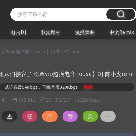
电台DJ
串烧舞曲
慢摇舞曲
中文Remix
vip超强电音house】DJ 陈小虎remix
妹们接客了 榜单vip超强电音house】DJ 陈小虎remi
试听音质64Kbps，下载音质320Kbps，
返回
:41
168 MB
2013/2/27
320Kbps
低
高
赞
踩