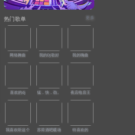
更多
热门歌单
网络舞曲
我的DJ歌好
我的嗨曲
喜欢的dj
猛，快，劲。
夜店电音王
我喜欢听这个
苏荷酒吧暖场
特喜欢的