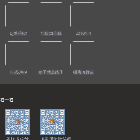
DJ梦菲Rn
车载cd连载
2010年1
239
424
295
宁音社超重低音老
宁音社塑造敬请控
《百大Dj榜（高质
歌重置终极警告横
制音量请妥善处理
量VinaHouse)电音
扫全球音响所有振
邻里关系并与执法
串烧7》
膜集体撕毁质保书-
部门保持友好沟通-
Dj_Anson_Mix
DJ余意
DJ余意
DJ权少Re
婊子就是婊子
经典DJ舞曲
扫一扫
客服微信号
加客服进微信群