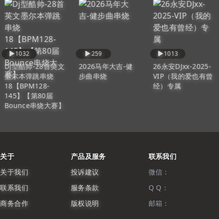
1032
259
1013
Dj型酷帅-28首英文
2026马年大吉-健
26永安DJxx-2025-
墨尔本弹跳串烧
步曲串烧
VIP（我的爱也有曾
18【BPM128-
经）专属
145】【第80届
Bounce串烧大赛】
关于
产品及服务
联系我们
关于我们
投诉建议
微信：
联系我们
服务条款
Q Q：
商务合作
版权说明
邮箱：