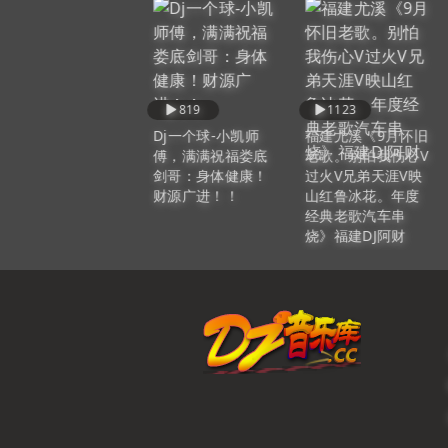
893
819
1123
Dj型酷帅-中文越南
Dj一个球-小凯师
福建尤溪《9月怀旧
鼓串烧25
傅，满满祝福娄底
老歌。别怕我伤心V
剑哥：身体健康！
过火V兄弟天涯V映
财源广进！！
山红鲁冰花。年度
经典老歌汽车串
烧》福建DJ阿财