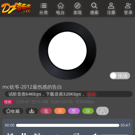
分类
电台
发现
搜索
注册
登录
现场
mc砍爷-2012最伤感的告白
试听音质64Kbps，下载音质320Kbps，
返回
慢摇
05:47
13. MB
2012/2/20
320Kbps
低
高
赞
踩
收藏
00:00
05:47