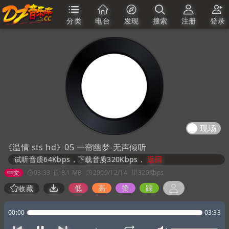
分类
电台
发现
搜索
注册
登录
现场
《温情 sts hd》05 一帘幽梦-无声倾听
试听音质64Kbps，下载音质320Kbps，
返回
中文
03:33
8.1 MB
2009/12/14
320Kbps
低
高
赞
踩
收藏
00:00
03:33