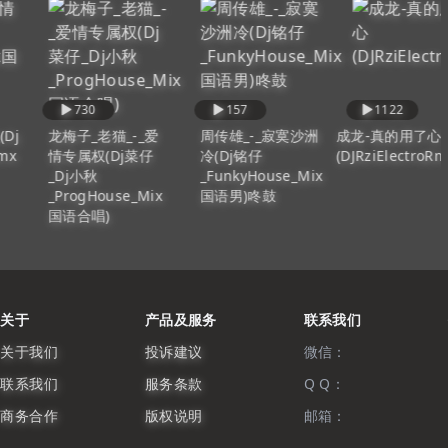
730
157
1122
龙梅子_老猫_-_爱
周传雄_-_寂寞沙洲
成龙-真的用了心
情专属权(Dj菜仔
冷(Dj铭仔
(DJRziElectroRmx20
_Dj小秋
_FunkyHouse_Mix
_ProgHouse_Mix
国语男)咚鼓
国语合唱)
关于
产品及服务
联系我们
关于我们
投诉建议
微信：
联系我们
服务条款
Q Q：
商务合作
版权说明
邮箱：