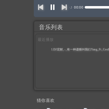
00:00
音乐列表
最近播放
1.DJ宏财_-_有一种遗憾叫我们Yang_Ft_CooL_
（0:06:35）
猜你喜欢