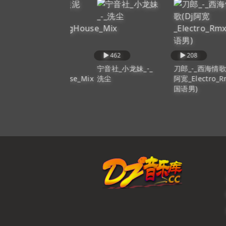
566
462
208
卓依婷_-_捉泥鳅
宁音社_小龙妹_-_
刀郎_-_西海情歌(Dj
DjTerri_ProgHouse_Mix
洗尘
阿宽_Electro_Rmx
国语女)
国语男)