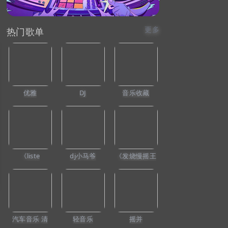
更多
热门歌单
优雅
DJ
音乐收藏
《liste
dj小马爷
《发烧慢摇王
汽车音乐 清
轻音乐
摇并