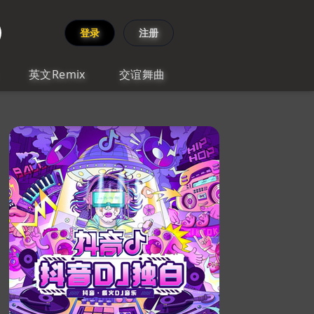
登录
注册
英文Remix
交谊舞曲
025_玛田鼓DJ版