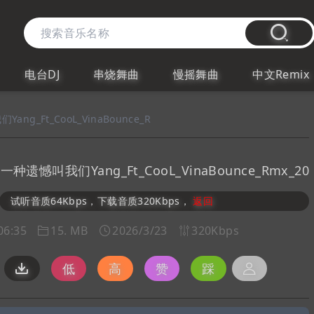
电台DJ
串烧舞曲
慢摇舞曲
中文Remix
ng_Ft_CooL_VinaBounce_R
有一种遗憾叫我们Yang_Ft_CooL_VinaBounce_Rmx_2
试听音质64Kbps，下载音质320Kbps，
返回
06:35
15. MB
2026/3/23
320Kbps
低
高
赞
踩