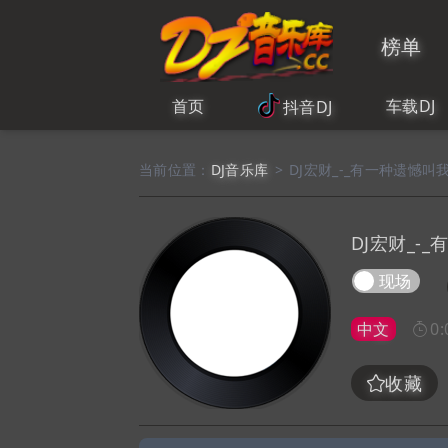
榜单
首页
车载DJ
抖音DJ
当前位置：
DJ音乐库
>
DJ宏财_-_有一种遗憾叫我们Ya
DJ宏财_-_
现场
中文
0:
收藏