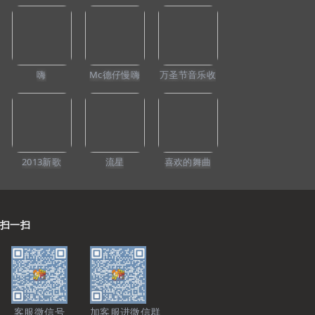
嗨
Mc德仔慢嗨
万圣节音乐收
763
171
947
王雅洁_-_那一夜(Dj
崔子格_-卜卦(Dj罗
云朵_-_我的楼兰(D
26)
阿福
马_LakHouse_Mix
村总
_ProgHouse_Mix
国语女)
_FunkyHouse_Mi
国语女)
国语女)咚鼓
2013新歌
流星
喜欢的舞曲
扫一扫
客服微信号
加客服进微信群