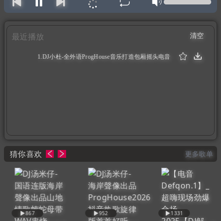
清空
最近播放
1.DJ小杜-全外语ProgHouse音乐打造包厢摇头电音
DJ串烧V7（1:06:15）
猜你喜欢
更多歌单
867
952
1331