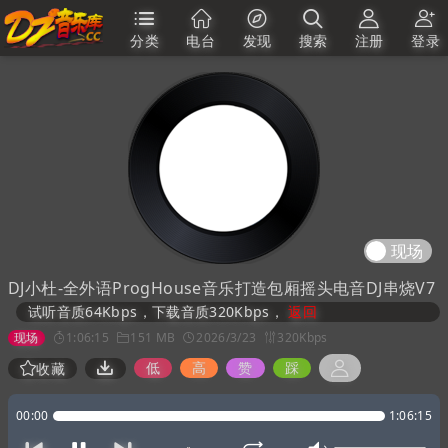
分类
电台
发现
搜索
注册
登录
现场
DJ小杜-全外语ProgHouse音乐打造包厢摇头电音DJ串烧V7
试听音质64Kbps，下载音质320Kbps，
返回
现场
1:06:15
151 MB
2026/3/23
320Kbps
低
高
赞
踩
收藏
00:00
1:06:15