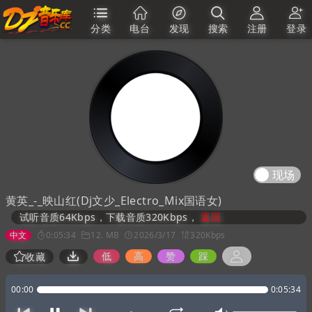
分类
电台
发现
搜索
注册
登录
现场
黄英_-_映山红(Dj文少_Electro_Mix国语女)
试听音质64Kbps，下载音质320Kbps，
返回
中文
0:05:34
12. MB
2026/3/17
320Kbps
低
高
赞
踩
收藏
00:00
0:05:34