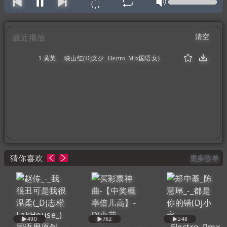
清空
最近播放
1.黄英_-_映山红(Dj文少_Electro_Mix国语女)
（0:05:34）
猜你喜欢
更多歌单
490
762
248