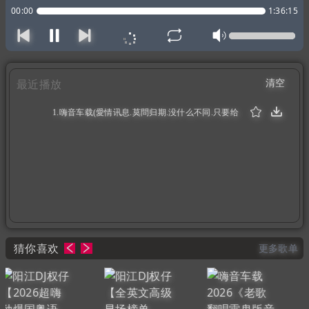
00:00
1:36:15
清空
最近播放
1.嗨音车载(愛情讯息.莫問归期.没什么不同.只要给
足加班费)2025⑦月客戶定制无尿点27首抖.音DJ车
载版串烧③DJ威少Remix（1:36:15）
猜你喜欢
更多歌单