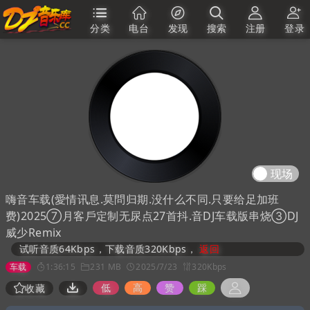
分类
电台
发现
搜索
注册
登录
现场
嗨音车载(愛情讯息.莫問归期.没什么不同.只要给足加班
费)2025⑦月客戶定制无尿点27首抖.音DJ车载版串烧③DJ
威少Remix
试听音质64Kbps，下载音质320Kbps，
返回
车载
1:36:15
231 MB
2025/7/23
320Kbps
低
高
赞
踩
收藏