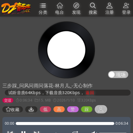
分类
电台
发现
搜索
注册
登录
现场
三步踩_问风问雨问落花-林月儿_-无心制作
试听音质64Kbps，下载音质320Kbps，
返回
交谊
0:06:34
15. MB
2026/1/10
320Kbps
低
高
赞
踩
收藏
00:00
0:06:34