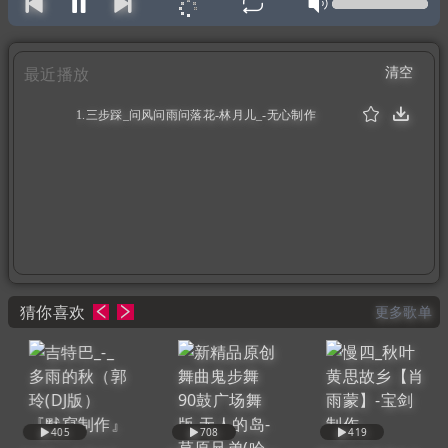
清空
最近播放
1.三步踩_问风问雨问落花-林月儿_-无心制作
（0:06:34）
猜你喜欢
更多歌单
405
708
419