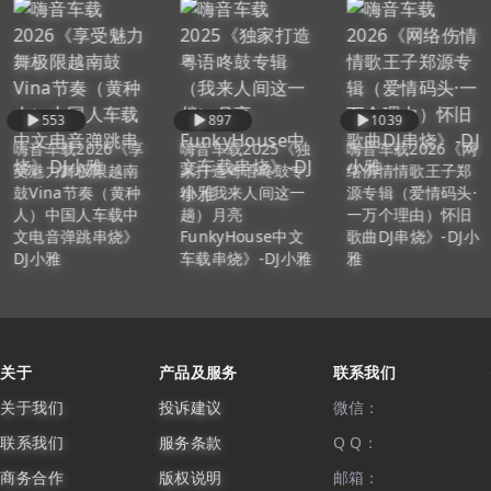
553
897
1039
嗨音车载2026《享
嗨音车载2025《独
嗨音车载2026《网
受魅力舞极限越南
家打造粤语咚鼓专
络伤情情歌王子郑
鼓Vina节奏（黄种
辑（我来人间这一
源专辑（爱情码头·
人）中国人车载中
趟）月亮
一万个理由）怀旧
文电音弹跳串烧》
FunkyHouse中文
歌曲DJ串烧》-DJ小
DJ小雅
车载串烧》-DJ小雅
雅
关于
产品及服务
联系我们
关于我们
投诉建议
微信：
联系我们
服务条款
Q Q：
商务合作
版权说明
邮箱：