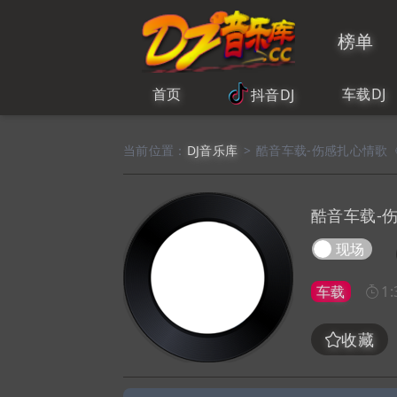
榜单
首页
车载DJ
抖音DJ
当前位置：
DJ音乐库
>
酷音车载-伤感扎心情歌
酷音车载-
现场
车载
1:
收藏