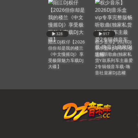
512
328
917
权少音乐】2026DJ
阳江DJ权仔【2026
权少音乐】2026DJ
音乐盒vip专享完整
但你却是我的楼兰
音乐盒vip专享完整
版畅听歌曲(中英文
《中文慢摇DJ》享
版畅听歌曲(独家私
Electro飙风潮玩娱
受极限魅力车载DJ
货Y鼓系列车主最爱
乐城活力气氛MC阿
大碟】
2专辑领音车载-嗨
音现场音乐
音社皇家DJ志權