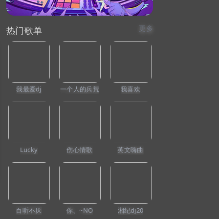
更多
热门歌单
我最爱dj
一个人的兵荒
我喜欢
Lucky
伤心情歌
英文嗨曲
百听不厌
你、~NO
湘纪dj20