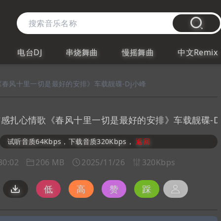
电台DJ
串烧舞曲
慢摇舞曲
中文Remix
《春风十里一切是最好的安排》车载靓碟-Dj小峰
伤感扎心情歌《春风十里一切是最好的安排》车载靓碟-D
试听音质64Kbps，下载音质320Kbps，
返回
30:02
206 MB
2025/11/26
320Kbps
低
高
赞
踩