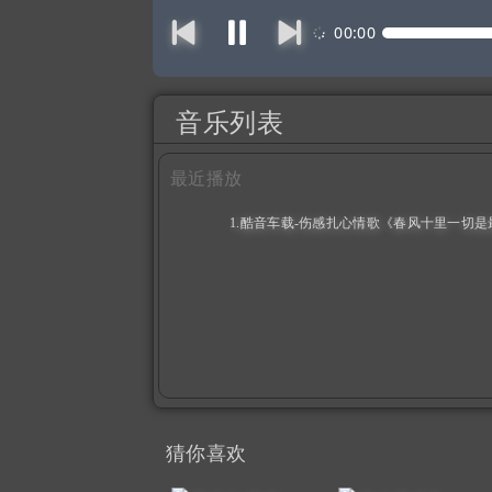
00:00
音乐列表
最近播放
1.酷音车载-伤感扎心情歌《春风十里一切是
（1:30:02）
猜你喜欢