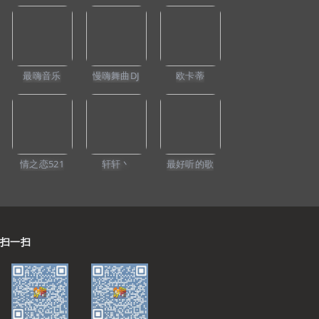
最嗨音乐
慢嗨舞曲DJ
欧卡蒂
232
507
1029
阳江DJ权仔【2025
酷音车载-伤感扎心
阳江DJ权仔【2026
热播流行中文精品
情歌《浪迹半生谁
全国语动感慢摇
慢嗨
不是为了明天》车
Electro《经典女声
《FunkyHouse》
载靓碟-Dj小峰
版DJ》享受极限魅
享受极限魅力车载
力车载DJ大碟】
情之恋521
轩轩丶
最好听的歌
DJ大碟】
扫一扫