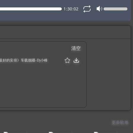
1:30:02
清空
最好的安排》车载靓碟-Dj小峰
更多歌单