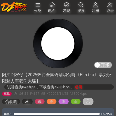
分类
电台
发现
搜索
注册
登录
现场
阳江DJ权仔【2025热门全国语翻唱劲嗨《Electro》享受极
限魅力车载DJ大碟】
试听音质64Kbps，下载音质320Kbps，
返回
车载
1:08:54
157 MB
2025/11/25
320Kbps
低
高
赞
踩
收藏
00:00
1:08:54