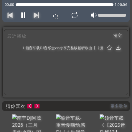
00:00
1:00:06
清空
最近播放
1.领音车载DJ音乐盒vip专享完整版畅听歌曲【《潇
洒走一回精选专辑SQ版》】国粤语Bourne音乐唞喑
神曲榜88专辑】权少音乐（1:00:06）
猜你喜欢
更多歌单