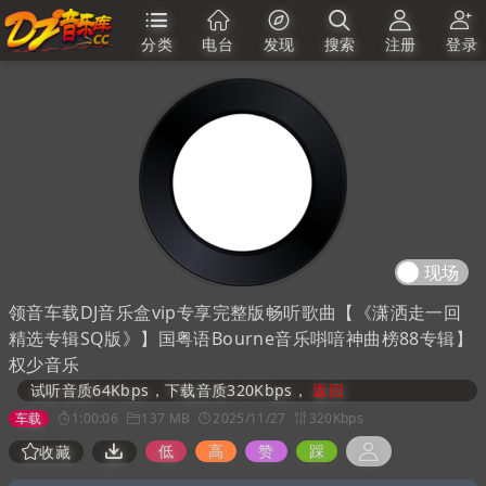
分类
电台
发现
搜索
注册
登录
现场
领音车载DJ音乐盒vip专享完整版畅听歌曲【《潇洒走一回
精选专辑SQ版》】国粤语Bourne音乐唞喑神曲榜88专辑】
权少音乐
试听音质64Kbps，下载音质320Kbps，
返回
车载
1:00:06
137 MB
2025/11/27
320Kbps
低
高
赞
踩
收藏