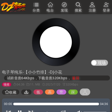
分类
电台
发现
搜索
注册
登录
现场
电子琴纯乐-【小小竹排】-DJ小花
试听音质64Kbps，下载音质320Kbps，
返回
慢摇
04:36
11. MB
2025/7/20
320Kbps
低
高
赞
踩
收藏
00:00
04:36