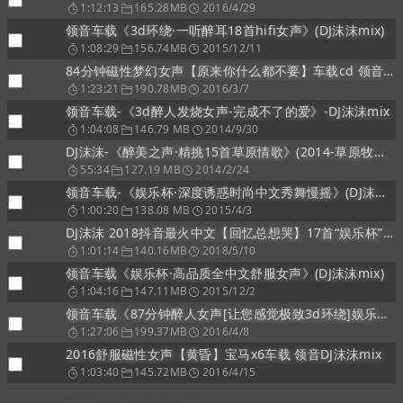
1:12:13
165.28MB
2016/4/29
领音车载《3d环绕·一听醉耳18首hifi女声》(DJ沫沫mix)
1:08:29
156.74MB
2015/12/11
84分钟磁性梦幻女声【原来你什么都不要】车载cd 领音车载DJ沫沫
1:23:21
190.78MB
2016/3/7
领音车载-《3d醉人发烧女声-完成不了的爱》-DJ沫沫mix
1:04:08
146.79 MB
2014/9/30
DJ沫沫-《醉美之声·精挑15首草原情歌》(2014-草原牧歌-m
55:34
127.19 MB
2014/2/24
领音车载-《娱乐杯·深度诱惑时尚中文秀舞慢摇》(DJ沫沫mix)
1:00:20
138.08 MB
2015/4/3
DJ沫沫 2018抖音最火中文【回忆总想哭】17首“娱乐杯”特辑
1:01:14
140.16MB
2018/5/10
领音车载《娱乐杯·高品质全中文舒服女声》(DJ沫沫mix)
1:04:16
147.11MB
2015/12/2
领音车载《87分钟醉人女声[让您感觉极致3d环绕]娱乐杯特辑》DJ
1:27:06
199.37MB
2016/4/8
2016舒服磁性女声【黄昏】宝马x6车载 领音DJ沫沫mix
1:03:40
145.72MB
2016/4/15