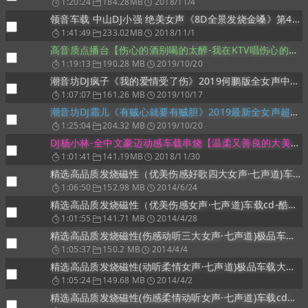
1:20:24
184.28MB
2018/11/4
领音车载 中山DJ小强 绝美女声《8D全景发烧金嗓》第44届 娱乐
1:41:49
233.02MB
2018/11/1
高音质点播台【伤心的酒别喝的太醉-我在KTV唱伤心的歌】-华星制作
1:19:13
190.28 MB
2019/10/20
潮音坊DJ疯子《我的爱情受了伤》2019何鹏版全女声中文弹鼓慢摇串
1:07:07
161.26 MB
2019/10/17
潮音坊DJ霜儿《有贼心就要有贼胆》2019最新全女声超好听中文舞曲
1:25:04
204.32 MB
2019/10/20
DJ杨小林-全中文豪迈动感车载串烧【温柔又善良的大美妞】重音慢摇
1:01:41
141.19MB
2018/11/30
精选高品质发烧磁性（优美伤感好歌四大女声·七声道)车载试音cd大碟
1:06:50
152.98 MB
2014/6/24
精选高品质发烧磁性（优美伤感女声·七声道)车载cd-酷音领域-DJ
1:01:55
141.71 MB
2014/4/28
精选高品质发烧磁性(伤感动听三大女声·七声道)极品车载cd大碟-酷
1:05:37
150.2 MB
2014/4/4
精选高品质发烧磁性(动听柔情女声·七声道)极品车载大碟-酷音领域-
1:05:24
149.68 MB
2014/4/2
精选高品质发烧磁性(伤感柔情动听女声·七声道)车载cd大碟-酷音领